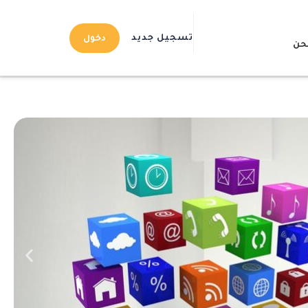
تسجيل جديد
دخول
حن