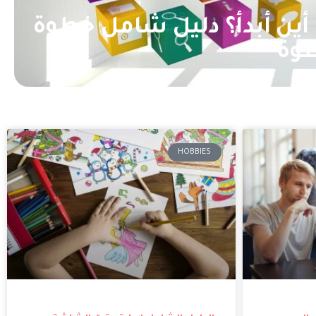
 أين أبدأ؟ دليل شامل خطوة
وة
HOBBIES