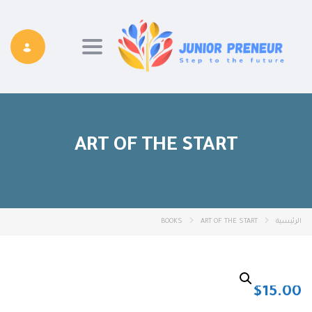
Toggle navigation
ART OF THE START
الرئيسية
ART OF THE START
BOOKS
$
15.00